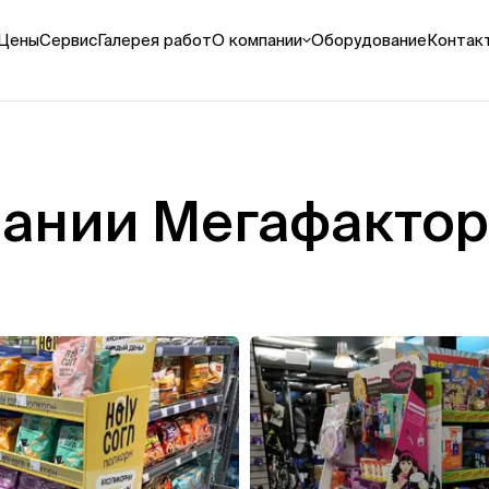
Цены
Сервис
Галерея работ
О компании
Оборудование
Контак
атериалы
Оплата и доставка
Реквизиты
аки
Как мы работаем
Выполненные проекты
ки / дисплеи
Видео
оксы
Вакансии
пании Мегафакто
баннеры
тные декорации
зать все
ьерная УФ-печать
чать на пластике
ть на пенокартоне
ть на картоне
ть на ПЭТ
зать все