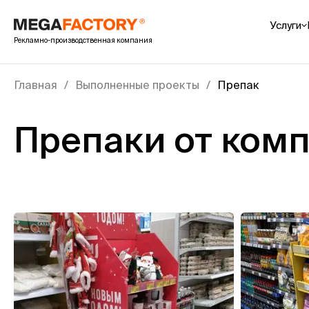
Услуги
Рекламно-производственная компания
POS-м
Преп
Главная
Выполненные проекты
Препак
Cтой
Шоуб
Препаки от ком
Шелф
Пале
Пока
Интер
УФ пе
Печа
Печа
Печа
Пока