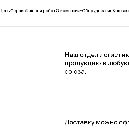
Цены
Сервис
Галерея работ
О компании
Оборудование
Контак
атериалы
Оплата и доставка
Реквизиты
аки
Как мы работаем
Выполненные проекты
ки / дисплеи
Видео
оксы
Вакансии
Наш отдел логистик
баннеры
продукцию в любую 
тные декорации
союза.
зать все
ьерная УФ-печать
чать на пластике
ть на пенокартоне
ть на картоне
ть на ПЭТ
Доставку можно оф
зать все