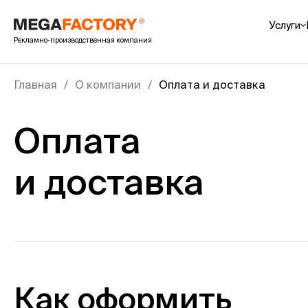
Услуги
Рекламно-производственная компания
POS-м
Преп
Главная
О компании
Оплата и доставка
Cтой
Шоуб
Оплата
Шелф
Пале
и доставка
Пока
Интер
УФ пе
Печа
Печа
Печа
Как оформить
Пока